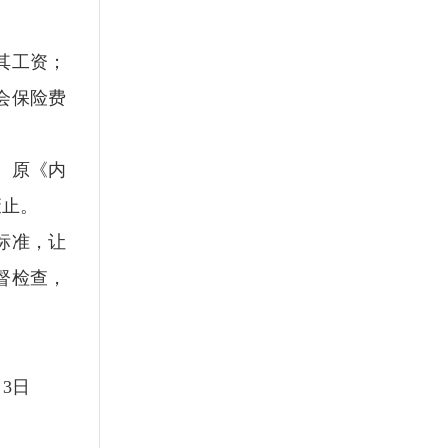
其工资；
会保险费
。原《内
废止。
标准，让
督检查，
12月3日